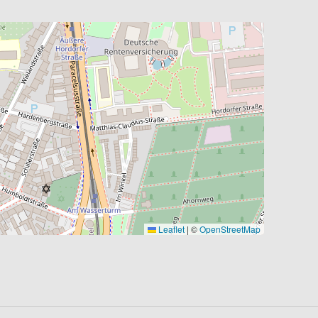
Leaflet
|
©
OpenStreetMap