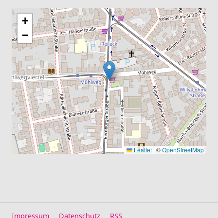
+
−
Leaflet
|
©
OpenStreetMap
Impressum
Datenschutz
RSS