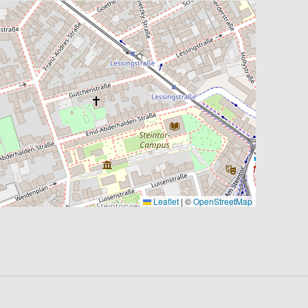
Leaflet
|
©
OpenStreetMap