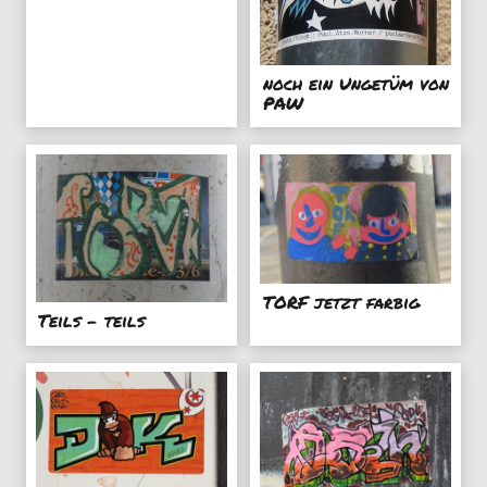
noch ein Ungetüm von
PAW
TORF jetzt farbig
Teils - teils