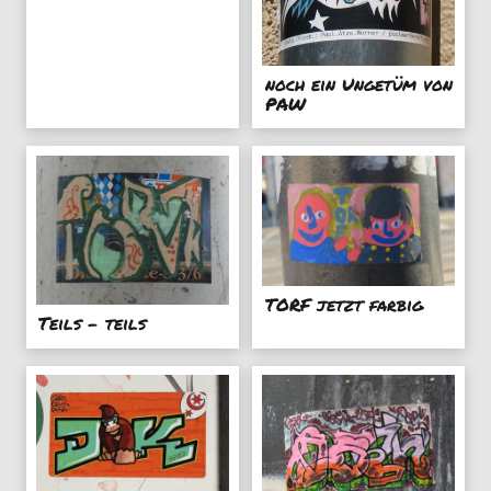
noch ein Ungetüm von
PAW
TORF jetzt farbig
Teils - teils