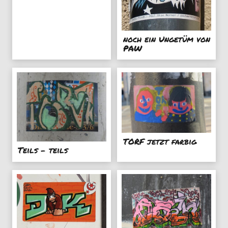
noch ein Ungetüm von
PAW
TORF jetzt farbig
Teils - teils