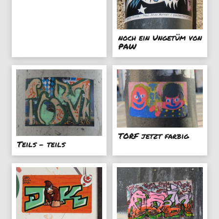
noch ein Ungetüm von
PAW
TORF jetzt farbig
Teils - teils