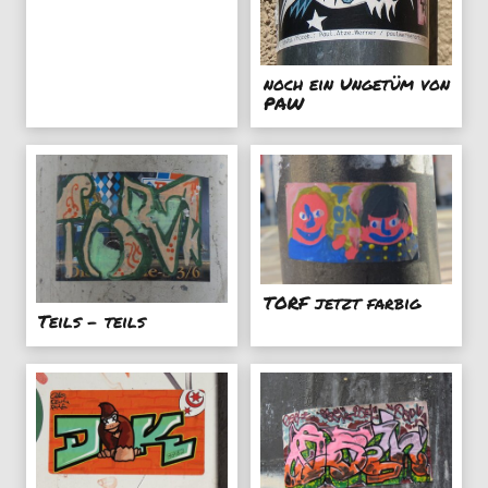
noch ein Ungetüm von
PAW
TORF jetzt farbig
Teils - teils