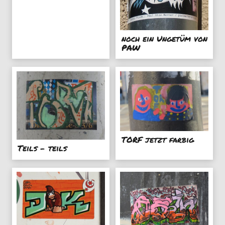
noch ein Ungetüm von
PAW
TORF jetzt farbig
Teils - teils