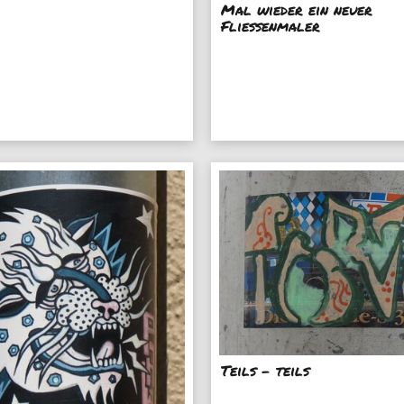
Mal wieder ein neuer
Fliessenmaler
Teils - teils