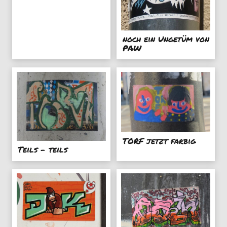
noch ein Ungetüm von
PAW
TORF jetzt farbig
Teils - teils