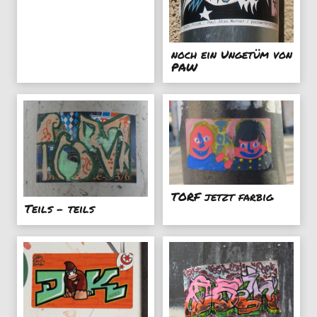
noch ein Ungetüm von
PAW
TORF jetzt farbig
Teils - teils