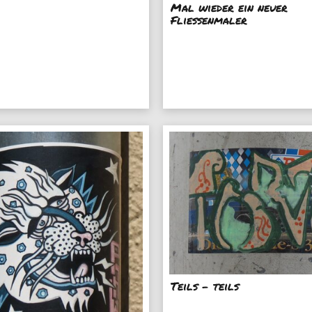
Mal wieder ein neuer
Fliessenmaler
Teils - teils