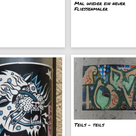
Mal wieder ein neuer
Fliessenmaler
Teils - teils