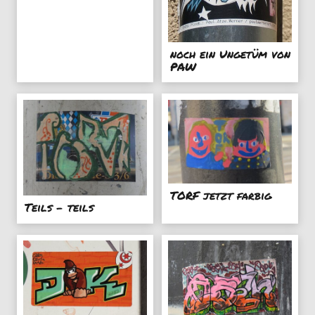
noch ein Ungetüm von
PAW
TORF jetzt farbig
Teils - teils