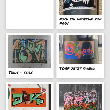
noch ein Ungetüm von
PAW
TORF jetzt farbig
Teils - teils