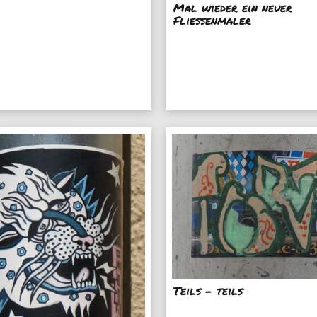
Mal wieder ein neuer
Fliessenmaler
Teils - teils